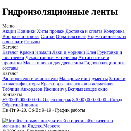
Гидроизоляционные ленты
Меню
Акции
Новинки
Хиты продаж
Доставка и оплата
Колеровка
Вопросы и ответы
Статьи
Обратная связь
Нормативные акты
о возврате
Отзывы
Каталог
Каталог
Краски и эмали
Лаки и морилки
Клея
Грунтовки и
шпатлевки
Декоративные материалы
Антисептики и
пропитки
Масла и воски для древесины
Гидроизоляционные
составы
Каталог
Растворители и очистители
Малярные инструменты
Затирки
и пластификаторы
Краски для аллергиков и астматиков
Таблица
Аккордеон
Иконки svg
Всплывающее окно
Контакты
+7 (000) 000-00-00 - Отдел продаж
8 (000) 000-00-00 - Склад
Обратный звонок
Пн-Пт 9–20, Сб-Вс 9–19 - График работы