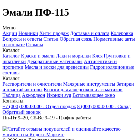
Эмали ПФ-115
Меню
Акции
Новинки
Хиты продаж
Доставка и оплата
Колеровка
Вопросы и ответы
Статьи
Обратная связь
Нормативные акты
о возврате
Отзывы
Каталог
Каталог
Краски и эмали
Лаки и морилки
Клея
Грунтовки и
шпатлевки
Декоративные материалы
Антисептики и
пропитки
Масла и воски для древесины
Гидроизоляционные
составы
Каталог
Растворители и очистители
Малярные инструменты
Затирки
и пластификаторы
Краски для аллергиков и астматиков
Таблица
Аккордеон
Иконки svg
Всплывающее окно
Контакты
+7 (000) 000-00-00 - Отдел продаж
8 (000) 000-00-00 - Склад
Обратный звонок
Пн-Пт 9–20, Сб-Вс 9–19 - График работы